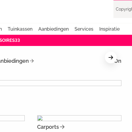
Copyrigh
n
Tuinkassen
Aanbiedingen
Services
Inspiratie
SSOIRES33
nbiedingen
Ontdek
Carports