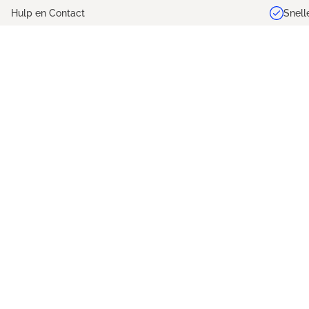
Hulp en Contact
Snell
oekopdracht
Ga naar de hoofdnavigatie