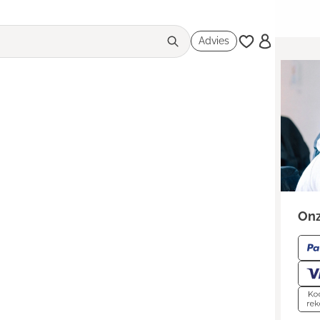
Advies
Onz