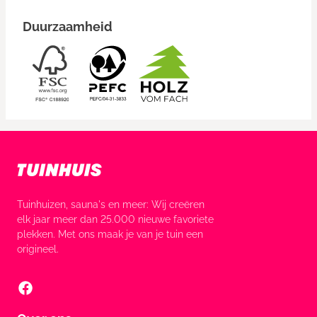
Duurzaamheid
Tuinhuizen, sauna's en meer: Wij creëren
elk jaar meer dan 25.000 nieuwe favoriete
plekken. Met ons maak je van je tuin een
origineel.