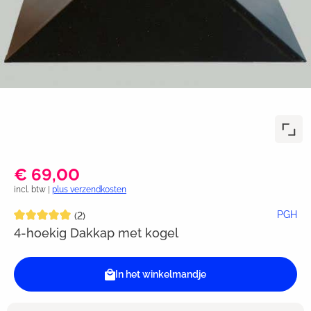
€ 69,00
incl. btw |
plus verzendkosten
Gemiddelde waardering van 5 van 5 sterren
PGH
(2)
4-hoekig Dakkap met kogel
In het winkelmandje