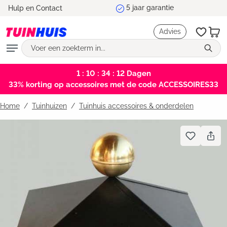
Hulp en Contact
hoofdinhoud
Advies
1 : 10 : 34 : 12
Dagen
33% korting op accessoires met de code ACCESSOIRES33
Home
Tuinhuizen
/
Tuinhuis accessoires & onderdelen
Bildergalerie überspringen