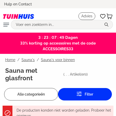
Marktleider en testwinnaar
Hulp en Contact
hoofdinhoud
Advies
3 : 23 : 07 : 49
Dagen
33% korting op accessoires met de code
ACCESSOIRES33
Home
Sauna's
/
Sauna's voor binnen
Sauna met
(
. . .
Artikel(en))
glasfront
Alle categorieën
Filter
De producten konden niet worden geladen. Probeer het
opnieuw.