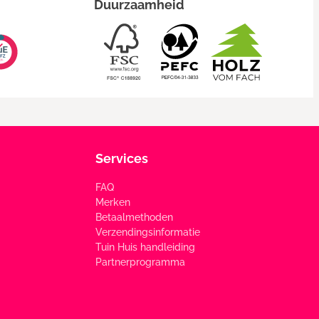
Duurzaamheid
Services
FAQ
Merken
Betaalmethoden
Verzendingsinformatie
Tuin Huis handleiding
Partnerprogramma