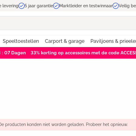
e levering
5 jaar garantie
Marktleider en testwinnaar
Veilig b
Speeltoestellen
Carport & garage
Paviljoens & prieele
3 : 06
Dagen
33% korting op accessoires met de code ACCE
De producten konden niet worden geladen. Probeer het opnieuw.