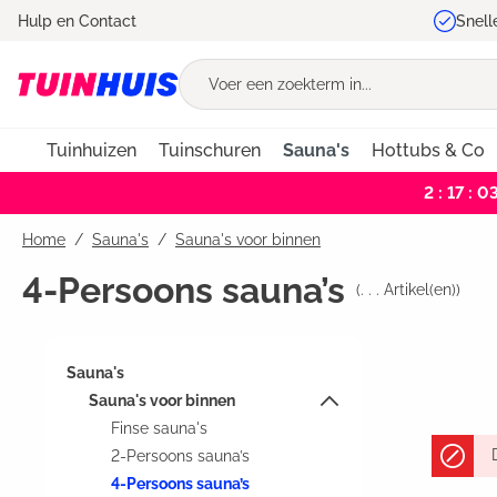
Hulp en Contact
Snell
oekopdracht
Ga naar de hoofdnavigatie
Tuinhuizen
Tuinschuren
Sauna's
Hottubs & Co
2 : 17 : 0
Home
Sauna's
/
Sauna's voor binnen
4-Persoons sauna’s
(
. . .
Artikel(en))
Sauna's
Sauna's voor binnen
Finse sauna's
2-Persoons sauna’s
4-Persoons sauna’s