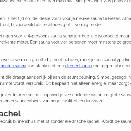
uwsauna die plaats biedt aan maximaal vier personen. Zorg ervoor dat
n, is het tijd om de ideale vorm voor je nieuwe sauna te kiezen. Afha
front, bijvoorbeeld als rechthoekig of L-vormig model.
tingen voor je 4-persoons sauna schatten: heb je bijvoorbeeld maar
 vierkante meter. Een sauna voor vier personen moet minstens zo gro
n welke vorm en grootte hij moet hebben, moet je een saunatype kiez
 houten sauna
van planken of een
elementsauna
met geprefabriceerd
ant die draagt aanzienlijk bij aan de saunabeleving. Simpel gezegd:
uimte wordt verspreid. Dit bespaart niet alleen energie, maar zorgt
itgeven. In onze online shop vind je verschillende varianten grote sau
ersonen saunacabines van hoge kwaliteit en duurzaam.
achel
r gebruik binnenshuis met of zonder elektrische kachel. Wordt de sau