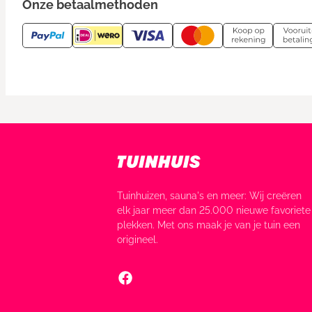
Onze betaalmethoden
Tuinhuizen, sauna's en meer: Wij creëren
elk jaar meer dan 25.000 nieuwe favoriete
plekken. Met ons maak je van je tuin een
origineel.