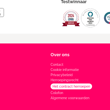
Testwinnaar
Over ons
Contact
Cookie informatie
Privacybeleid
Herroepingsrecht
Het contract herroepen
Colofon
Algemene voorwaarden