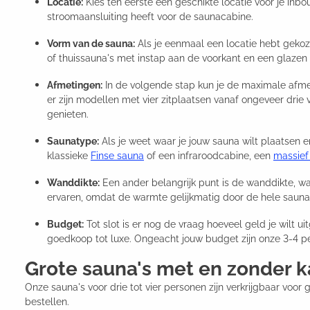
Locatie:
Kies ten eerste een geschikte locatie voor je inbo
stroomaansluiting heeft voor de saunacabine.
Vorm van de sauna:
Als je eenmaal een locatie hebt gekoze
of thuissauna's met instap aan de voorkant en een glazen 
Afmetingen:
In de volgende stap kun je de maximale afme
er zijn modellen met vier zitplaatsen vanaf ongeveer drie
genieten.
Saunatype:
Als je weet waar je jouw sauna wilt plaatsen e
klassieke
Finse sauna
of een infraroodcabine, een
massief
Wanddikte:
Een ander belangrijk punt is de wanddikte, w
ervaren, omdat de warmte gelijkmatig door de hele saunar
Budget:
Tot slot is er nog de vraag hoeveel geld je wilt u
goedkoop tot luxe. Ongeacht jouw budget zijn onze 3-4 p
Grote sauna's met en zonder k
Onze sauna's voor drie tot vier personen zijn verkrijgbaar voo
bestellen.