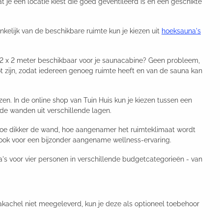
 je een locatie kiest die goed geventileerd is en een geschikte
nkelijk van de beschikbare ruimte kun je kiezen uit
hoeksauna's
 2 x 2 meter beschikbaar voor je saunacabine? Geen probleem,
ot zijn, zodat iedereen genoeg ruimte heeft en van de sauna kan
en. In de online shop van Tuin Huis kun je kiezen tussen een
e wanden uit verschillende lagen.
 hoe dikker de wand, hoe aangenamer het ruimteklimaat wordt
 ook voor een bijzonder aangename wellness-ervaring.
na's voor vier personen in verschillende budgetcategorieën - van
nakachel niet meegeleverd, kun je deze als optioneel toebehoor