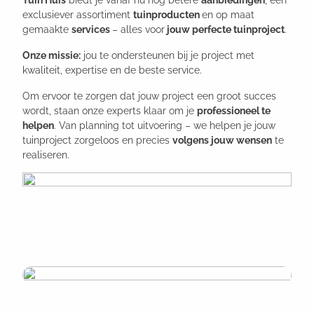
Tuin Huis
biedt je vanaf nu nog betere
aanbiedingen
, een
exclusiever assortiment
tuinproducten
en op maat
gemaakte
services
– alles voor
jouw perfecte tuinproject
.
Onze missie:
jou te ondersteunen bij je project met
kwaliteit, expertise en de beste service.
Om ervoor te zorgen dat jouw project een groot succes
wordt, staan onze experts klaar om je
professioneel te
helpen
. Van planning tot uitvoering – we helpen je jouw
tuinproject zorgeloos en precies
volgens jouw wensen
te
realiseren.