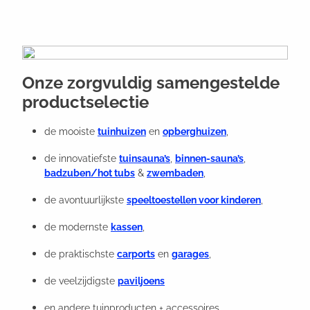
Onze zorgvuldig samengestelde
productselectie
de mooiste
tuinhuizen
en
opberghuizen
,
de innovatiefste
tuinsauna’s
,
binnen-sauna’s
,
badzuben/hot tubs
&
zwembaden
,
de avontuurlijkste
speeltoestellen voor kinderen
,
de modernste
kassen
,
de praktischste
carports
en
garages
,
de veelzijdigste
paviljoens
en andere tuinproducten + accessoires