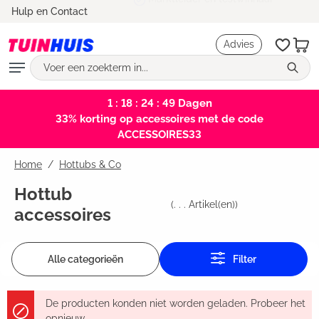
Marktleider en testwinnaar
Hulp en Contact
hoofdinhoud
Advies
1 : 18 : 24 : 48
Dagen
33% korting op accessoires met de code
ACCESSOIRES33
Home
Hottubs & Co
Hottub
(
. . .
Artikel(en))
accessoires
Alle categorieën
Filter
De producten konden niet worden geladen. Probeer het
opnieuw.