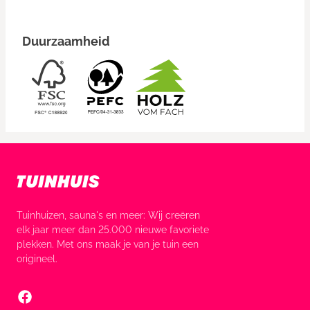
Duurzaamheid
Tuinhuizen, sauna's en meer: Wij creëren
elk jaar meer dan 25.000 nieuwe favoriete
plekken. Met ons maak je van je tuin een
origineel.