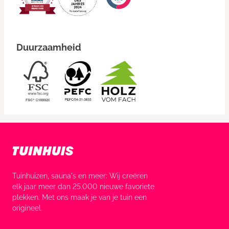
Duurzaamheid
Tuinhuizen, sauna's en meer: Wij creëren
elk jaar meer dan 25.000 nieuwe favoriete
plekken. Met ons maak je van je tuin een
origineel.