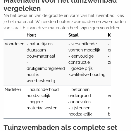
Materialen voor het tuinzwembad
vergeleken
Na het bepalen van de grootte en vorm van het zwembad, kies
je het materiaal. Wij bieden houten zwembaden en zwembaden
van staal. Elk van deze materialen heeft zijn eigen voordelen.
Hout
Staal
Kunststof 
Voordelen
- natuurlijk en 
- verschillende 
- weerbeste
duurzaam 
vormen mogelijk

onderhoudsvr
bouwmateriaal

- eenvoudige 
- chloor- en
- 
constructie

zoutwaterbe
drukgeïmpregneerd 
- goede prijs-
- antislip
hout is 
kwaliteitverhouding
weerbestendig
Nadelen
- houtonderhoud 
- betonnen 
- materiaal 
noodzakelijk

ondergrond 
verkleuren

- hogere 
aanbevolen

- hoog 
materiaalkosten
- zijsteunen 
grondstoffe
noodzakelijk
bij producti
Tuinzwembaden als complete set