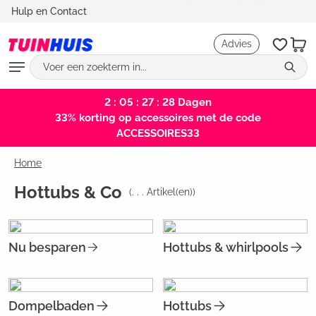
Marktleider en testwinnaar
Hulp en Contact
hoofdinhoud
Advies
2 : 05 : 27 : 27
Dagen
33% korting op accessoires met de code
ACCESSOIRES33
Home
Hottubs & Co
(
. . .
Artikel(en))
Nu besparen
Hottubs & whirlpools
Dompelbaden
Hottubs