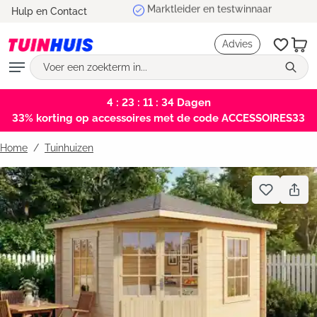
Marktleider en testwinnaar
Hulp en Contact
hoofdinhoud
Advies
4 : 23 : 11 : 33
Dagen
33% korting op accessoires met de code ACCESSOIRES33
Home
Tuinhuizen
Bildergalerie überspringen