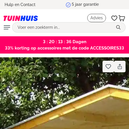
Marktleider en testwinnaar
Hulp en Contact
hoofdinhoud
Advies
3 : 20 : 13 : 35
Dagen
33% korting op accessoires met de code ACCESSOIRES33
Bildergalerie überspringen