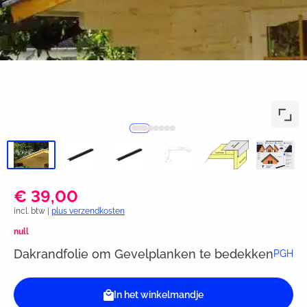
€ 39,00
incl. btw |
plus verzendkosten
null
Dakrandfolie om Gevelplanken te bedekken
PGH
In het winkelmandje