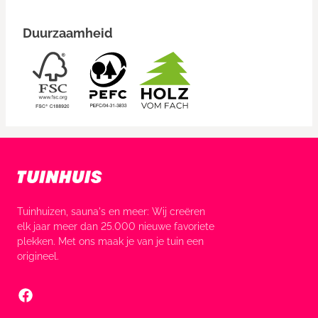
Duurzaamheid
Tuinhuizen, sauna's en meer: Wij creëren
elk jaar meer dan 25.000 nieuwe favoriete
plekken. Met ons maak je van je tuin een
origineel.