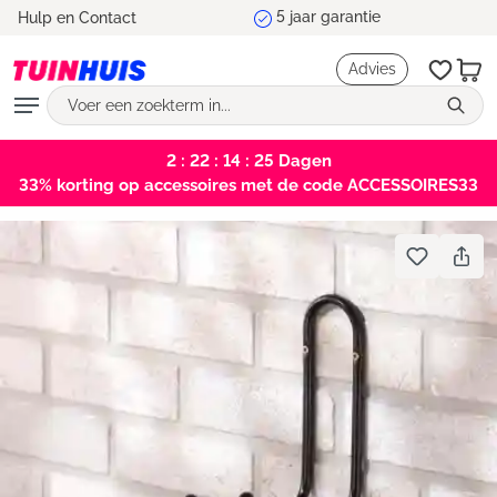
Marktleider en testwinnaar
Hulp en Contact
hoofdinhoud
Advies
2 : 22 : 14 : 25
Dagen
33% korting op accessoires met de code ACCESSOIRES33
Bildergalerie überspringen