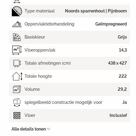
Type materiaal
Noords sparrenhout | Pijnboom
Oppervlaktebehandeling
Geïmpregneerd
Basiskleur
Grijs
Vloeroppervlak
14,3
Totale afmetingen (cm)
438 x 427
Totale hoogte
222
Volume
29,2
spiegelbeeld constructie mogelijk voor
Ja
Vloer
Inclusief
Alle details tonen