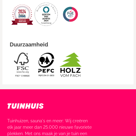
Duurzaamheid
Tuinhuizen, sauna's en meer: Wij creëren
elk jaar meer dan 25.000 nieuwe favoriete
plekken. Met ons maak je van je tuin een