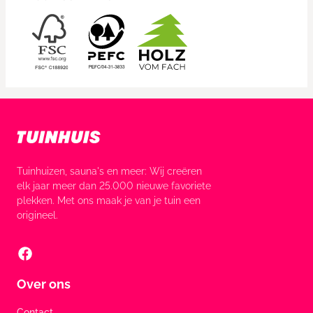
Tuinhuizen, sauna's en meer: Wij creëren
elk jaar meer dan 25.000 nieuwe favoriete
plekken. Met ons maak je van je tuin een
origineel.
Over ons
Contact