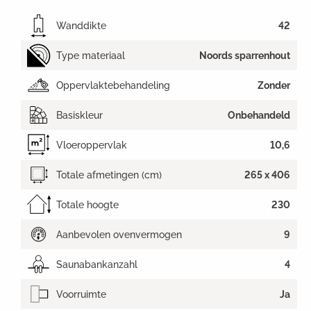
Wanddikte
42
Type materiaal
Noords sparrenhout
Oppervlaktebehandeling
Zonder
Basiskleur
Onbehandeld
Vloeroppervlak
10,6
Totale afmetingen (cm)
265 x 406
Totale hoogte
230
Aanbevolen ovenvermogen
9
Saunabankanzahl
4
Voorruimte
Ja