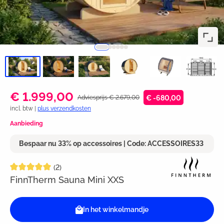
€ 1.999,00
Adviesprijs € 2.679,00
€ -680,00
incl. btw |
plus verzendkosten
Aanbieding
Bespaar nu 33% op accessoires | Code: ACCESSOIRES33
Gemiddelde waardering van 5 van 5 sterren
(2)
FinnTherm Sauna Mini XXS
In het winkelmandje