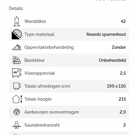
Details:
Wanddikte
42
Type materiaal
Noords sparrenhout
Oppervlaktebehandeling
Zonder
Basiskleur
Onbehandeld
Vloeroppervlak
2,5
Totale afmetingen (cm)
199 x 130
Totale hoogte
215
Aanbevolen ovenvermogen
2,9
Saunabankanzahl
2