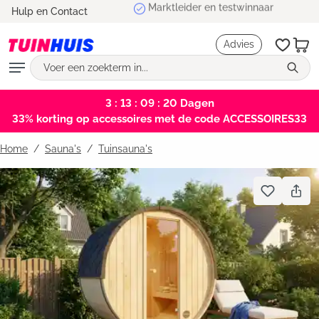
Marktleider en testwinnaar
Hulp en Contact
hoofdinhoud
Advies
3 : 13 : 09 : 19
Dagen
33% korting op accessoires met de code ACCESSOIRES33
Home
Sauna's
/
Tuinsauna's
Bildergalerie überspringen