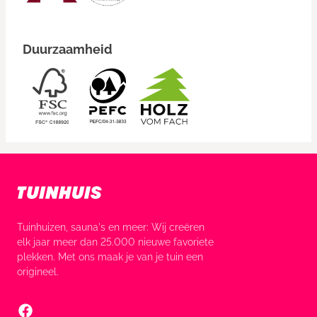
Duurzaamheid
Tuinhuizen, sauna's en meer: Wij creëren
elk jaar meer dan 25.000 nieuwe favoriete
plekken. Met ons maak je van je tuin een
origineel.