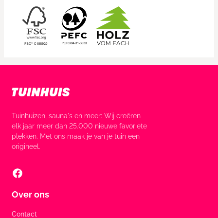
Tuinhuizen, sauna's en meer: Wij creëren
elk jaar meer dan 25.000 nieuwe favoriete
plekken. Met ons maak je van je tuin een
origineel.
Over ons
Contact