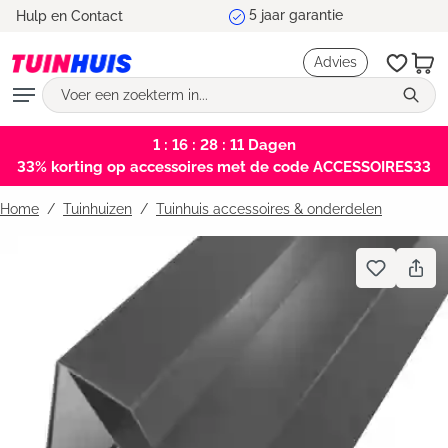
5 jaar garantie
Hulp en Contact
hoofdinhoud
Advies
1 : 16 : 28 : 11
Dagen
33% korting op accessoires met de code ACCESSOIRES33
Home
Tuinhuizen
/
Tuinhuis accessoires & onderdelen
Bildergalerie überspringen