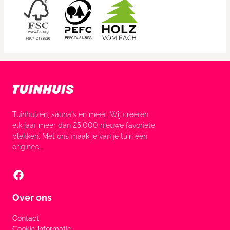
Tuinhuizen, sauna's en meer: Wij creëren
elk jaar meer dan 25.000 nieuwe favoriete
plekken. Met ons maak je van je tuin een
origineel.
Over ons
Contact
Cookie informatie