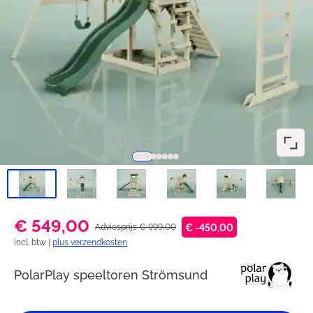
€ 549,00
Adviesprijs € 999,00
€ -450,00
incl. btw |
plus verzendkosten
PolarPlay speeltoren Strömsund