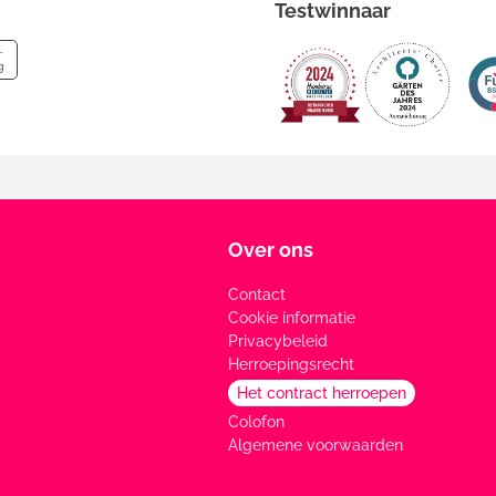
Testwinnaar
Over ons
Contact
Cookie informatie
Privacybeleid
Herroepingsrecht
Het contract herroepen
Colofon
Algemene voorwaarden