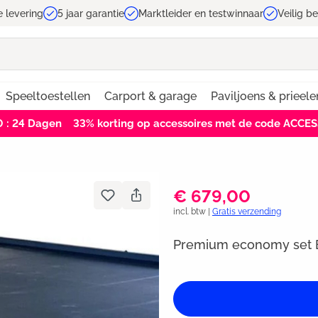
e levering
5 jaar garantie
Marktleider en testwinnaar
Veilig b
Speeltoestellen
Carport & garage
Paviljoens & prieele
0 : 23
Dagen
33% korting op accessoires met de code ACCE
€ 679,00
incl. btw |
Gratis verzending
Premium economy set E