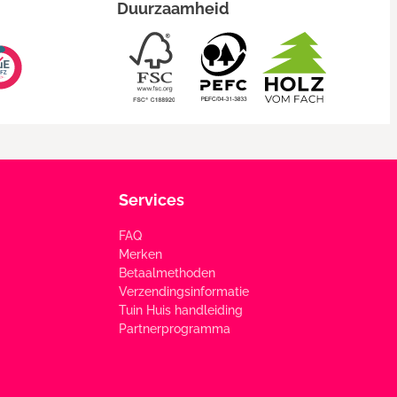
Duurzaamheid
Services
FAQ
Merken
Betaalmethoden
Verzendingsinformatie
Tuin Huis handleiding
Partnerprogramma