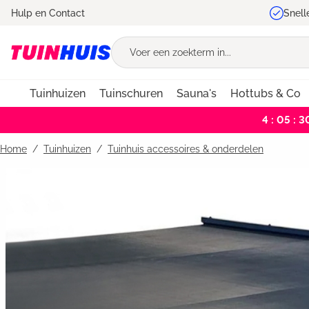
Hulp en Contact
Snell
oekopdracht
Ga naar de hoofdnavigatie
Tuinhuizen
Tuinschuren
Sauna's
Hottubs & Co
4 : 05 : 3
Home
Tuinhuizen
/
Tuinhuis accessoires & onderdelen
Bildergalerie überspringen