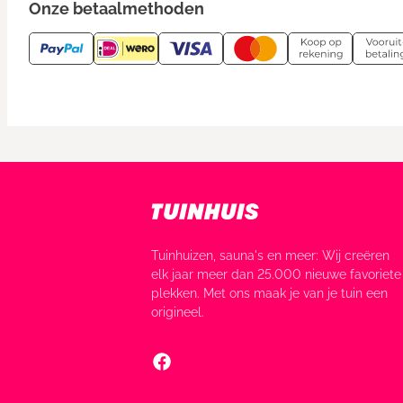
Onze betaalmethoden
Tuinhuizen, sauna's en meer: Wij creëren
elk jaar meer dan 25.000 nieuwe favoriete
plekken. Met ons maak je van je tuin een
origineel.