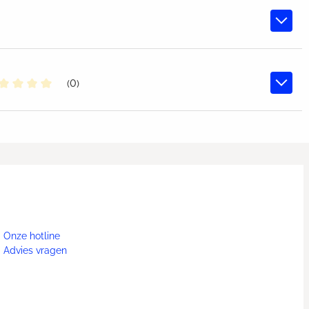
(0)
middelde waardering van 0 van 5 sterren
Onze hotline
Advies vragen