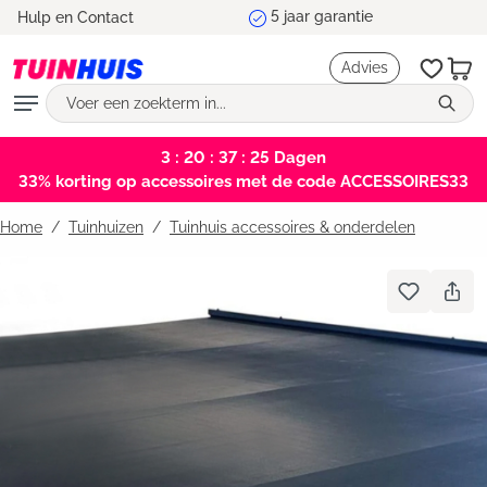
Hulp en Contact
hoofdinhoud
Advies
3 : 20 : 37 : 25
Dagen
33% korting op accessoires met de code ACCESSOIRES33
Home
Tuinhuizen
/
Tuinhuis accessoires & onderdelen
Bildergalerie überspringen