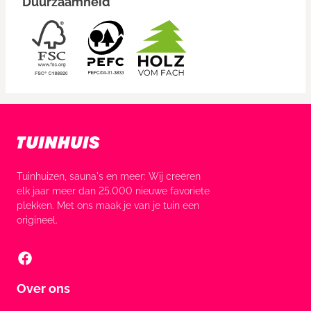
Duurzaamheid
Tuinhuizen, sauna's en meer: Wij creëren
elk jaar meer dan 25.000 nieuwe favoriete
plekken. Met ons maak je van je tuin een
origineel.
Over ons