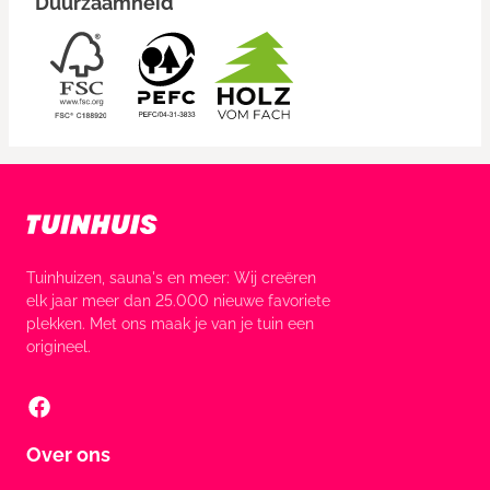
Duurzaamheid
Tuinhuizen, sauna's en meer: Wij creëren
elk jaar meer dan 25.000 nieuwe favoriete
plekken. Met ons maak je van je tuin een
origineel.
Over ons