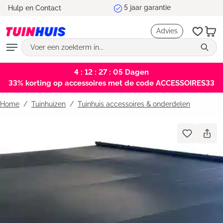
5 jaar garantie
Hulp en Contact
hoofdinhoud
Advies
4 : 12 : 27 : 05
Dagen
33% korting op accessoires met de code ACCESSOIRES33
Home
Tuinhuizen
/
Tuinhuis accessoires & onderdelen
Bildergalerie überspringen