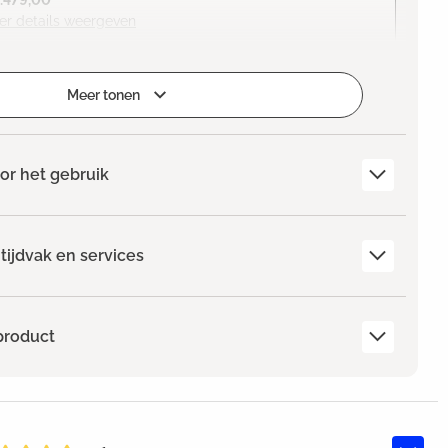
1.479,00
er details weergeven
Meer tonen
or het gebruik
tijdvak en services
product