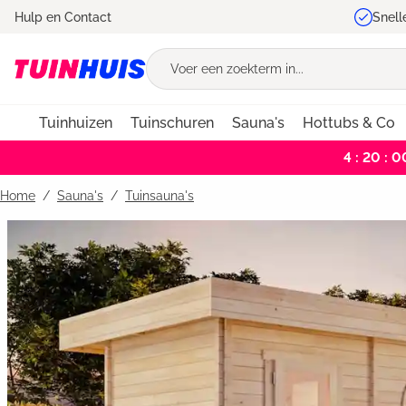
Hulp en Contact
Snell
oekopdracht
Ga naar de hoofdnavigatie
Tuinhuizen
Tuinschuren
Sauna's
Hottubs & Co
4 : 20 : 0
Home
Sauna's
/
Tuinsauna's
Bildergalerie überspringen