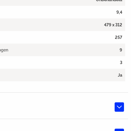
9,4
479 x 312
257
ogen
9
3
Ja