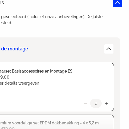
es
t geselecteerd (inclusief onze aanbevelingen). De juiste
esteld.
or de montage
arset Basisaccessoires en Montage ES
79,00
er details weergeven
mium voordelige set EPDM dakbedekking - 4 x 5,2 m