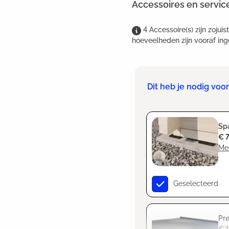
Accessoires en servic
4
Accessoire(s)
zijn
zojuis
hoeveelheden zijn vooraf ing
Dit heb je nodig vo
Spa
€ 
Me
Geselecteerd
Pre