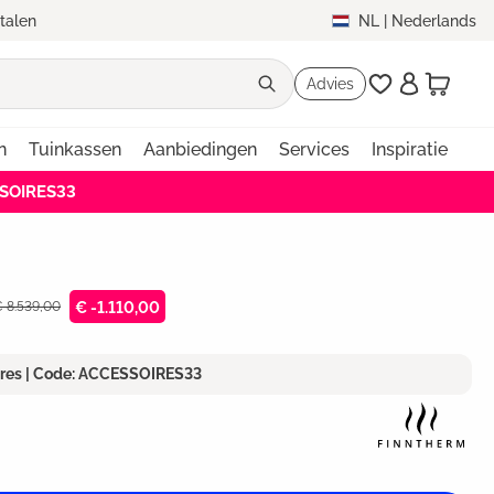
etalen
NL
|
Nederlands
Advies
n
Tuinkassen
Aanbiedingen
Services
Inspiratie
SSOIRES33
€ 8.539,00
€ -1.110,00
ires | Code: ACCESSOIRES33
an 5 sterren