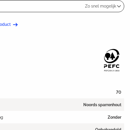
Zo snel mogelijk
roduct
70
Noords sparrenhout
ng
Zonder
Onbehandeld