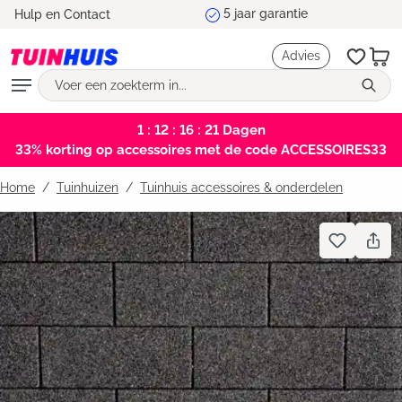
5 jaar garantie
Hulp en Contact
hoofdinhoud
Advies
1 : 12 : 16 : 21
Dagen
33% korting op accessoires met de code ACCESSOIRES33
Home
Tuinhuizen
/
Tuinhuis accessoires & onderdelen
Bildergalerie überspringen