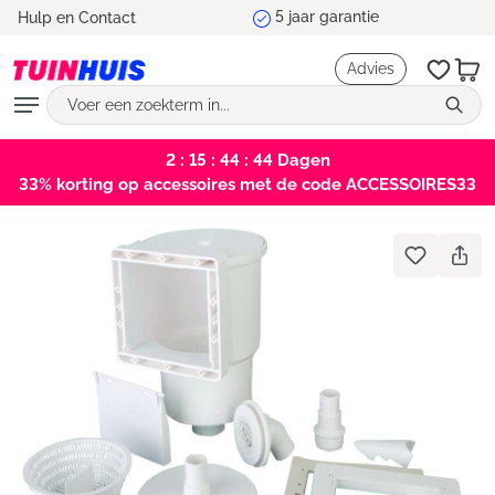
Hulp en Contact
hoofdinhoud
Advies
2 : 15 : 44 : 44
Dagen
33% korting op accessoires met de code ACCESSOIRES33
Bildergalerie überspringen