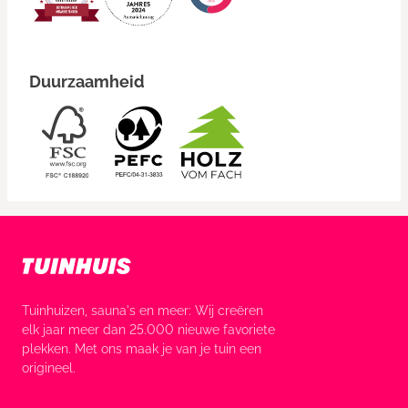
Duurzaamheid
Tuinhuizen, sauna's en meer: Wij creëren
elk jaar meer dan 25.000 nieuwe favoriete
plekken. Met ons maak je van je tuin een
origineel.