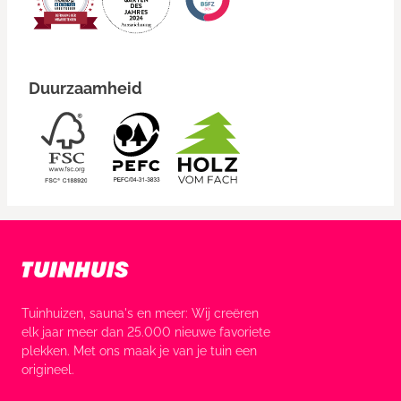
Duurzaamheid
Tuinhuizen, sauna's en meer: Wij creëren
elk jaar meer dan 25.000 nieuwe favoriete
plekken. Met ons maak je van je tuin een
origineel.