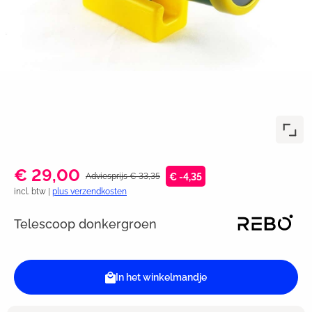
€ 29,00
Adviesprijs € 33,35
€ -4,35
incl. btw |
plus verzendkosten
Telescoop donkergroen
In het winkelmandje