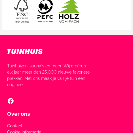
Tuinhuizen, sauna's en meer: Wij creëren
elk jaar meer dan 25.000 nieuwe favoriete
plekken. Met ons maak je van je tuin een
origineel.
Over ons
Contact
Cookie informatie