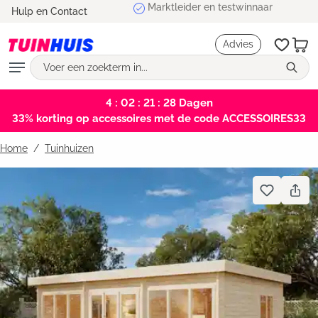
Marktleider en testwinnaar
Hulp en Contact
hoofdinhoud
Advies
4 : 02 : 21 : 27
Dagen
33% korting op accessoires met de code ACCESSOIRES33
Home
Tuinhuizen
Bildergalerie überspringen