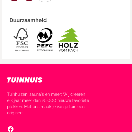
Duurzaamheid
Tuinhuizen, sauna's en meer: Wij creëren
elk jaar meer dan 25.000 nieuwe favoriete
plekken. Met ons maak je van je tuin een
origineel.