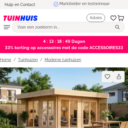
Marktleider en testwinnaar
Hulp en Contact
hoofdinhoud
Advies
4 : 13 : 18 : 48
Dagen
33% korting op accessoires met de code ACCESSOIRES33
Home
Tuinhuizen
/
Moderne tuinhuizen
Bildergalerie überspringen