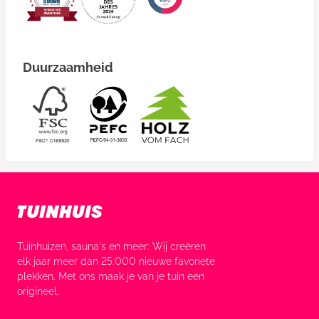
Duurzaamheid
Tuinhuizen, sauna's en meer: Wij creëren
elk jaar meer dan 25.000 nieuwe favoriete
plekken. Met ons maak je van je tuin een
origineel.