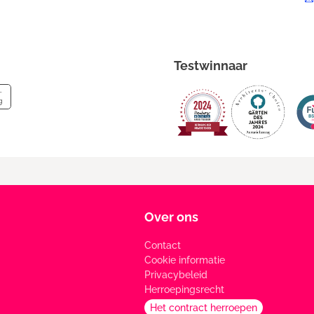
Testwinnaar
Over ons
Contact
Cookie informatie
Privacybeleid
Herroepingsrecht
Het contract herroepen