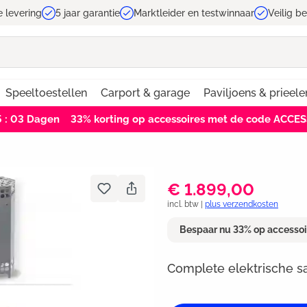
e levering
5 jaar garantie
Marktleider en testwinnaar
Veilig b
Speeltoestellen
Carport & garage
Paviljoens & prieele
5 : 02
Dagen
33% korting op accessoires met de code ACCE
€ 1.899,00
incl. btw |
plus verzendkosten
Bespaar nu 33% op accesso
Complete elektrische 