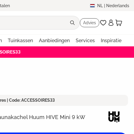
etalen
NL
|
Nederlands
Advies
n
Tuinkassen
Aanbiedingen
Services
Inspiratie
SSOIRES33
ires | Code: ACCESSOIRES33
saunakachel Huum HIVE Mini 9 kW