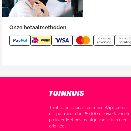
Onze betaalmethoden
Tuinhuizen, sauna's en meer: Wij creëren
elk jaar meer dan 25.000 nieuwe favoriete
plekken. Met ons maak je van je tuin een
origineel.