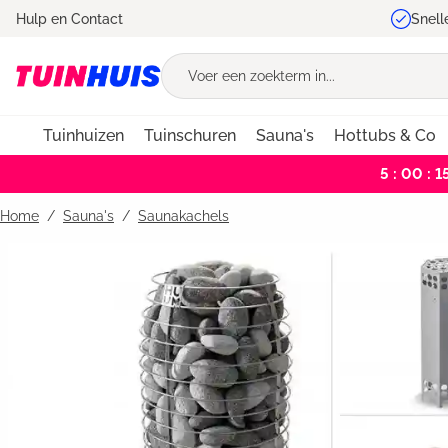
Hulp en Contact
Snell
oekopdracht
Ga naar de hoofdnavigatie
Tuinhuizen
Tuinschuren
Sauna's
Hottubs & Co
5 : 00 : 1
Home
Sauna's
/
Saunakachels
Bildergalerie überspringen