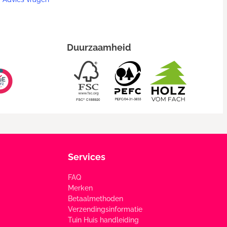
Duurzaamheid
Services
FAQ
Merken
Betaalmethoden
Verzendingsinformatie
Tuin Huis handleiding