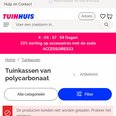
Marktleider en testwinnaar
Hulp en Contact
hoofdinhoud
Advies
4 : 05 : 57 : 59
Dagen
33% korting op accessoires met de code
ACCESSOIRES33
Home
Tuinkassen
Tuinkassen van
(
. . .
Artikel(en))
polycarbonaat
Alle categorieën
Filter
De producten konden niet worden geladen. Probeer het
opnieuw.