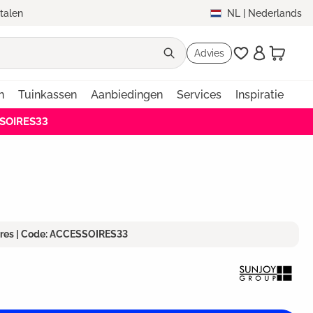
etalen
NL
|
Nederlands
Advies
n
Tuinkassen
Aanbiedingen
Services
Inspiratie
SSOIRES33
ires | Code: ACCESSOIRES33