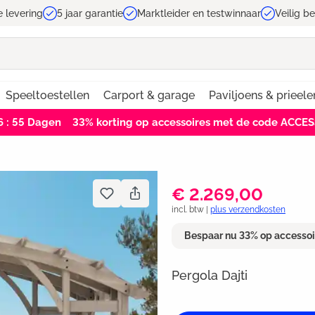
e levering
5 jaar garantie
Marktleider en testwinnaar
Veilig b
Speeltoestellen
Carport & garage
Paviljoens & prieele
6 : 54
Dagen
33% korting op accessoires met de code ACCE
€ 2.269,00
incl. btw |
plus verzendkosten
Bespaar nu 33% op accesso
Pergola Dajti