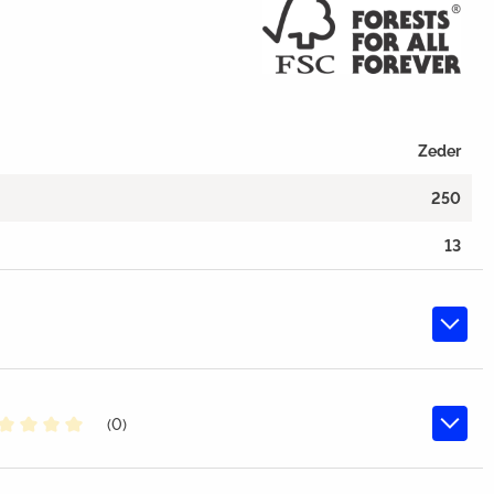
Zeder
250
13
(0)
middelde waardering van 0 van 5 sterren