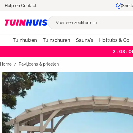
Hulp en Contact
Snell
oekopdracht
Ga naar de hoofdnavigatie
Tuinhuizen
Tuinschuren
Sauna's
Hottubs & Co
2 : 08 : 0
Home
Paviljoens & prieelen
Bildergalerie überspringen