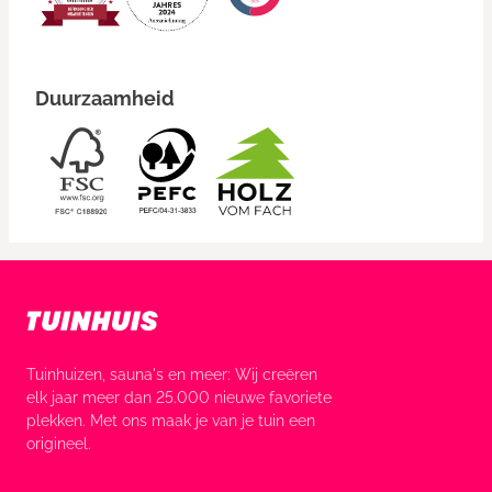
Duurzaamheid
Tuinhuizen, sauna's en meer: Wij creëren
elk jaar meer dan 25.000 nieuwe favoriete
plekken. Met ons maak je van je tuin een
origineel.