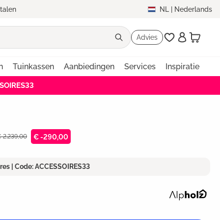
etalen
NL
|
Nederlands
Advies
n
Tuinkassen
Aanbiedingen
Services
Inspiratie
SSOIRES33
€ 2.239,00
€ -290,00
ires | Code: ACCESSOIRES33