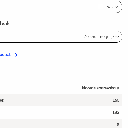
wit
dvak
Zo snel mogelijk
roduct
Noords sparrenhout
tek
155
193
6