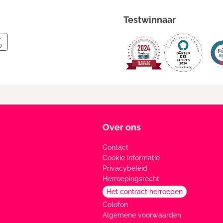
Testwinnaar
Over ons
Contact
Cookie informatie
Privacybeleid
Herroepingsrecht
Het contract herroepen
Colofon
Algemene voorwaarden