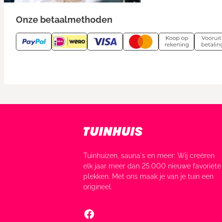
Onze betaalmethoden
Tuinhuizen, sauna's en meer: Wij creëren
elk jaar meer dan 25.000 nieuwe favoriete
plekken. Met ons maak je van je tuin een
origineel.