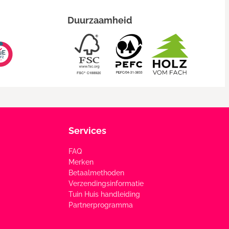
Duurzaamheid
Services
FAQ
Merken
Betaalmethoden
Verzendingsinformatie
Tuin Huis handleiding
Partnerprogramma