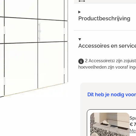
Productbeschrijving
Accessoires en servic
2
Accessoire(s)
zijn
zojuis
hoeveelheden zijn vooraf ing
Dit heb je nodig vo
Spa
€ 
Me