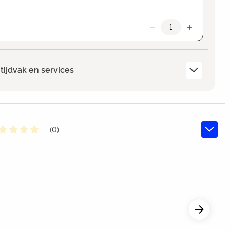
tijdvak en services
(0)
middelde waardering van 0 van 5 sterren