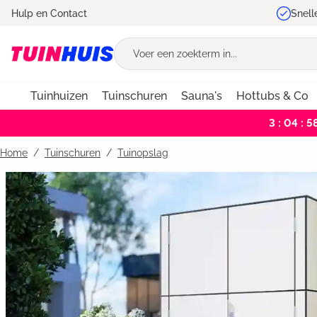
Hulp en Contact
Snell
oekopdracht
Ga naar de hoofdnavigatie
Tuinhuizen
Tuinschuren
Sauna's
Hottubs & Co
3 : 04 : 5
Home
Tuinschuren
/
Tuinopslag
Bildergalerie überspringen