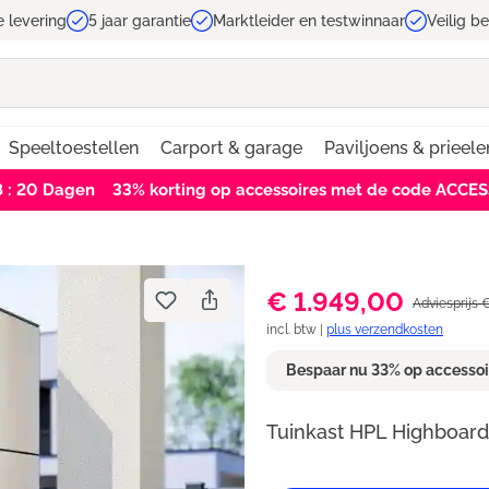
e levering
5 jaar garantie
Marktleider en testwinnaar
Veilig b
Speeltoestellen
Carport & garage
Paviljoens & prieele
8 : 19
Dagen
33% korting op accessoires met de code ACCE
€ 1.949,00
Adviesprijs 
incl. btw |
plus verzendkosten
Bespaar nu 33% op accesso
Tuinkast HPL Highboard