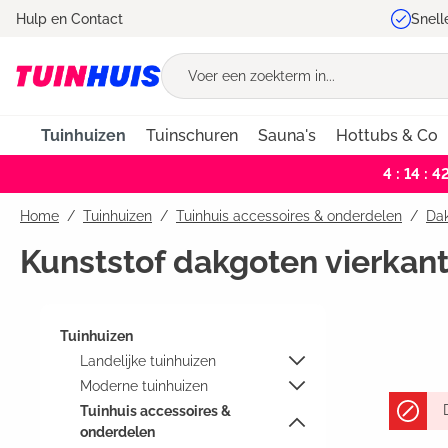
Hulp en Contact
Snell
oekopdracht
Ga naar de hoofdnavigatie
Tuinhuizen
Tuinschuren
Sauna's
Hottubs & Co
4 : 14 : 4
Home
Tuinhuizen
/
Tuinhuis accessoires & onderdelen
/
Dak
Kunststof dakgoten vierkan
Tuinhuizen
Landelijke tuinhuizen
Moderne tuinhuizen
Tuinhuis accessoires &
onderdelen