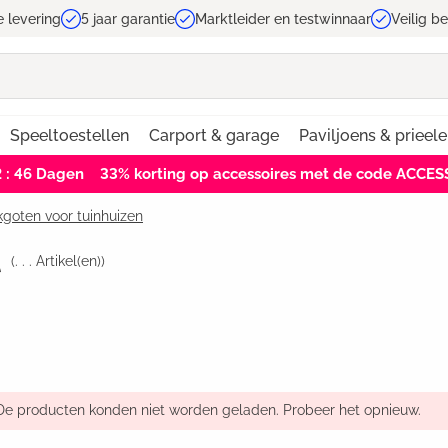
e levering
5 jaar garantie
Marktleider en testwinnaar
Veilig b
Speeltoestellen
Carport & garage
Paviljoens & prieel
2 : 46
Dagen
33% korting op accessoires met de code ACCE
goten voor tuinhuizen
t
(
. . .
Artikel(en))
De producten konden niet worden geladen. Probeer het opnieuw.