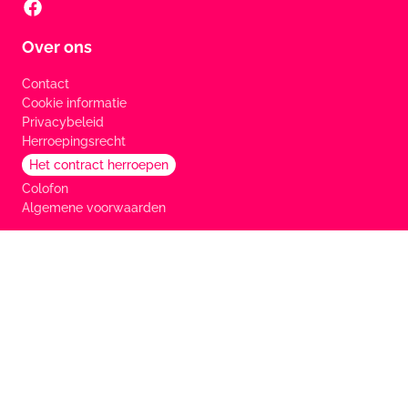
Over ons
Contact
Cookie informatie
Privacybeleid
Herroepingsrecht
Het contract herroepen
Colofon
Algemene voorwaarden
Services
FAQ
Merken
Betaalmethoden
Verzendingsinformatie
Tuin Huis handleiding
Partnerprogramma