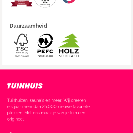
Duurzaamheid
Tuinhuizen, sauna's en meer: Wij creëren
elk jaar meer dan 25.000 nieuwe favoriete
plekken. Met ons maak je van je tuin een
origineel.