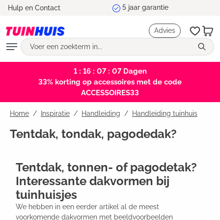
Marktleider en testwinnaar
Hulp en Contact
hoofdinhoud
Advies
1 : 16 : 07 : 06
Dagen
33% korting op accessoires met de code
ACCESSOIRES33
Home
Inspiratie
/
Handleiding
/
Handleiding tuinhuis
Tentdak, tondak, pagodedak?
Tentdak, tonnen- of pagodetak?
Interessante dakvormen bij
tuinhuisjes
We hebben in een eerder artikel al de meest
voorkomende dakvormen met beeldvoorbeelden