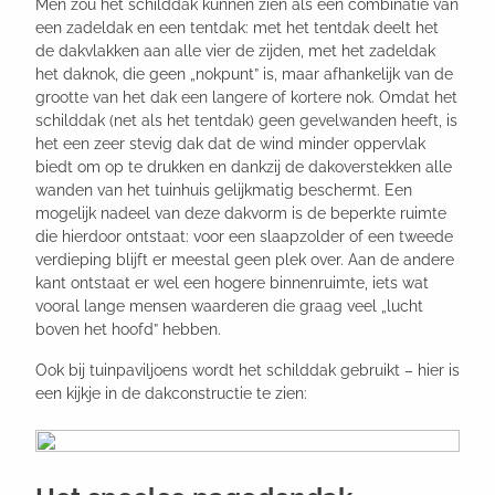
Men zou het schilddak kunnen zien als een combinatie van
een zadeldak en een tentdak: met het tentdak deelt het
de dakvlakken aan alle vier de zijden, met het zadeldak
het daknok, die geen „nokpunt” is, maar afhankelijk van de
grootte van het dak een langere of kortere nok. Omdat het
schilddak (net als het tentdak) geen gevelwanden heeft, is
het een zeer stevig dak dat de wind minder oppervlak
biedt om op te drukken en dankzij de dakoverstekken alle
wanden van het tuinhuis gelijkmatig beschermt. Een
mogelijk nadeel van deze dakvorm is de beperkte ruimte
die hierdoor ontstaat: voor een slaapzolder of een tweede
verdieping blijft er meestal geen plek over. Aan de andere
kant ontstaat er wel een hogere binnenruimte, iets wat
vooral lange mensen waarderen die graag veel „lucht
boven het hoofd” hebben.
Ook bij tuinpaviljoens wordt het schilddak gebruikt – hier is
een kijkje in de dakconstructie te zien: