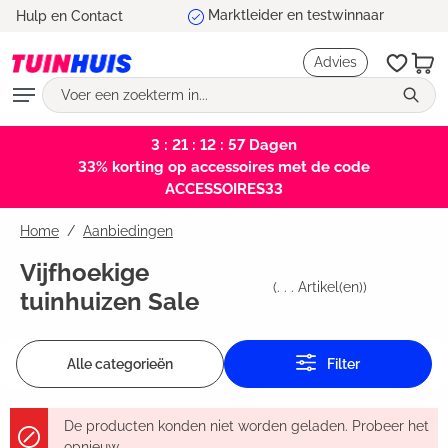
Veilig betalen
Hulp en Contact
hoofdinhoud
Advies
3 : 21 : 12 : 57
Dagen
33% korting op accessoires met de code
ACCESSOIRES33
Home
Aanbiedingen
Vijfhoekige
(
. . .
Artikel(en))
tuinhuizen Sale
Alle categorieën
Filter
De producten konden niet worden geladen. Probeer het
opnieuw.