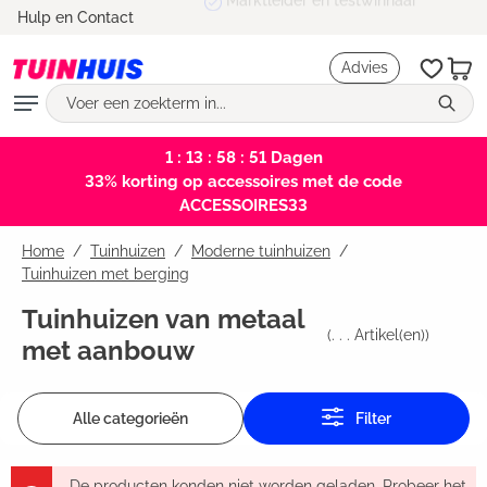
Marktleider en testwinnaar
Hulp en Contact
hoofdinhoud
Advies
1 : 13 : 58 : 51
Dagen
33% korting op accessoires met de code
ACCESSOIRES33
Home
Tuinhuizen
/
Moderne tuinhuizen
/
Tuinhuizen met berging
Tuinhuizen van metaal
(
. . .
Artikel(en))
met aanbouw
Alle categorieën
Filter
De producten konden niet worden geladen. Probeer het