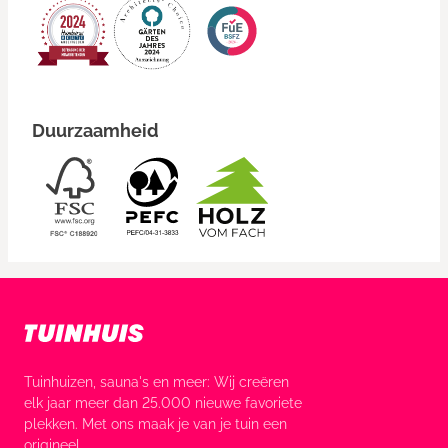
Duurzaamheid
Tuinhuizen, sauna's en meer: Wij creëren
elk jaar meer dan 25.000 nieuwe favoriete
plekken. Met ons maak je van je tuin een
origineel.